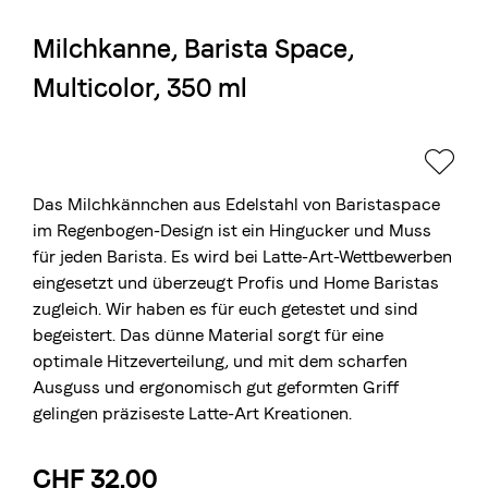
Milchkanne, Barista Space,
Die Berner Rösterei
Multicolor, 350 ml
Blasercafé
© 2026 Blasercafé AG
EN
FR
Rösterei Kaffee und Bar
Blaser Trading
Das Milchkännchen aus Edelstahl von Baristaspace
im Regenbogen-Design ist ein Hingucker und Muss
für jeden Barista. Es wird bei Latte-Art-Wettbewerben
eingesetzt und überzeugt Profis und Home Baristas
zugleich. Wir haben es für euch getestet und sind
begeistert. Das dünne Material sorgt für eine
optimale Hitzeverteilung, und mit dem scharfen
Ausguss und ergonomisch gut geformten Griff
gelingen präziseste Latte-Art Kreationen.
CHF 32.00