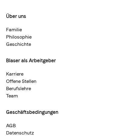
Füllmenge:
350 ml
Über uns
Footermenue-
Material:
Edelstahl
neu
Farbe:
Multicolor
Familie
Höhe:
83 mm
Philosophie
Geschichte
Blaser als Arbeitgeber
Karriere
Offene Stellen
Berufslehre
Team
Geschäftsbedingungen
AGB
Datenschutz