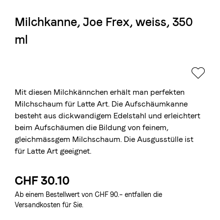
Milchkanne, Joe Frex, weiss, 350
Die Berner Rösterei
ml
Blasercafé
© 2026 Blasercafé AG
EN
FR
Rösterei Kaffee und Bar
Blaser Trading
Mit diesen Milchkännchen erhält man perfekten
Milchschaum für Latte Art. Die Aufschäumkanne
besteht aus dickwandigem Edelstahl und erleichtert
beim Aufschäumen die Bildung von feinem,
gleichmässgem Milchschaum. Die Ausgusstülle ist
für Latte Art geeignet.
CHF 30.10
Ab einem Bestellwert von CHF 90.– entfallen die
Versandkosten für Sie.