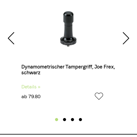
Farbe:
Weiss
Höhe:
90 mm
oe
Dynamometrischer Tampergriff, Joe Frex,
schwarz
Details »
ab 79.80