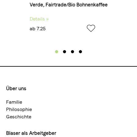
Café Crème
affee
Verde, Fairtrade/Bio Bohnenkaffee
Details »
ab 7.25
Haptik
Cremig, samtig
Aromen
Schokolade, roter Apfel, Caramel und Sanddorn
Über uns
Footermenue-
neu
Familie
Philosophie
Geschmack
Geschichte
Balanciert, fruchtig, wenig bitter
Blaser als Arbeitgeber