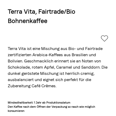
Terra Vita, Fairtrade/Bio
Die Berner Rösterei
Bohnenkaffee
Blasercafé
© 2026 Blasercafé AG
EN
FR
Rösterei Kaffee und Bar
Blaser Trading
Terra Vita ist eine Mischung aus Bio- und Fairtrade
zertifizierten Arabica-Kaffees aus Brasilien und
Bolivien. Geschmacklich erinnert sie an Noten von
Schokolade, rotem Apfel, Caramel und Sanddorn. Die
dunkel geröstete Mischung ist herrlich cremig,
ausbalanciert und eignet sich perfekt für die
Zubereitung Café Crèmes.
Mindesthaltbarkeit: 1 Jahr ab Produktionsdatum

Den Kaffee nach dem Öffnen der Verpackung so rasch wie möglich 
konsumieren