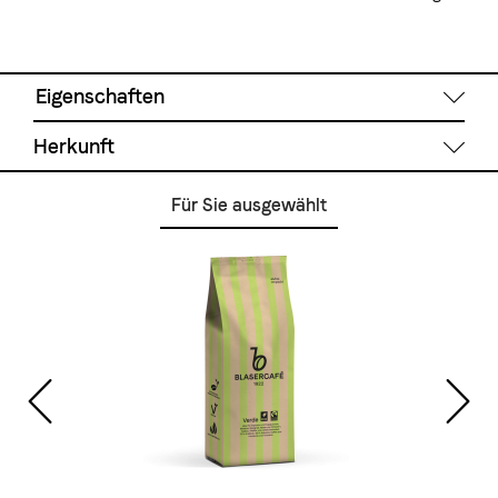
Eigenschaften
Herkunft
Röstgrad
Für Sie ausgewählt
Dunkel
Brasilien
Bolivien
Guatemala
Zubereitung
Espressomaschine, Vollautomat, Bialetti-Kocher
Getränkeart