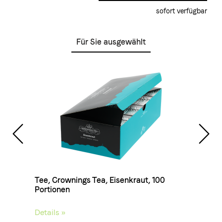
sofort verfügbar
Für Sie ausgewählt
100
Tee, Crownings Tea, Eisenkraut, 100
Tee, 
Portionen
Porti
Details »
Detail