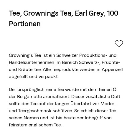
Tee, Crownings Tea, Earl Grey, 100
Die Berner Rösterei
Portionen
Blasercafé
© 2026 Blasercafé AG
EN
FR
Rösterei Kaffee und Bar
Blaser Trading
Crowning’s Tea ist ein Schweizer Produktions- und
Handelsunternehmen im Bereich Schwarz-, Früchte-
und Kräutertee. Alle Teeprodukte werden in Appenzell
abgefüllt und verpackt.
Der ursprünglich reine Tee wurde mit dem feinen Öl
der Bergamotte aromatisiert. Dieser zusätzliche Duft
sollte den Tee auf der langen Überfahrt vor Moder-
und Teergeschmack schützen. So erhielt dieser Tee
seinen Namen und ist bis heute der Inbegriff von
feinstem englischem Tee.