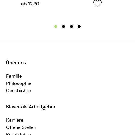
ab 12.80
ab 12.
Über uns
Footermenue-
neu
Familie
Philosophie
Geschichte
Blaser als Arbeitgeber
Karriere
Offene Stellen
Berufslehre