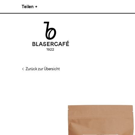
Direkt
Teilen
+
zum
Inhalt
Facebook
Pinterest
Instagram
Main
Linkedin
navigation
Zurück zur Übersicht