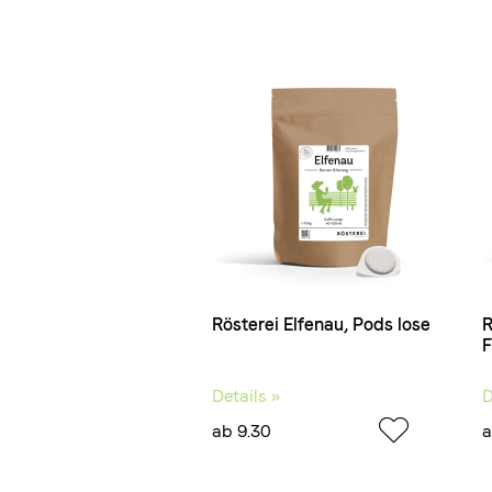
Rösterei Elfenau, Pods lose
R
F
Details »
D
ab 9.30
a