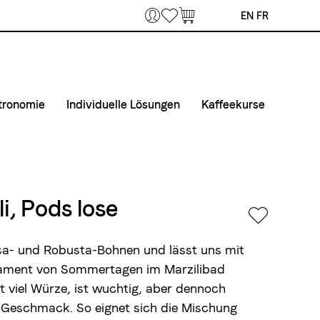
Bookmarks
EN
FR
tronomie
Individuelle Lösungen
Kaffeekurse
 Home Office
fee & Maschinen
Private Label
Kurse
unternehmen
taktiere uns
Airline Catering
Kurslokal
fertouren Gastronomie
Anmelde- und Teilnahmebedingungen
i, Pods lose
tmaterial
ica- und Robusta-Bohnen und lässt uns mit
ament von Sommertagen im Marzilibad
 viel Würze, ist wuchtig, aber dennoch
Geschmack. So eignet sich die Mischung