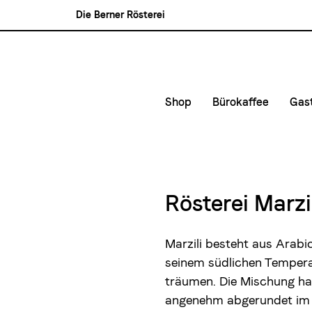
Die Berner Rösterei
Blasercafé
Rösterei Kaffee und Bar
Blaser Trading
Shop
Bürokaffee
Gas
Kleinunternehmen &
Kaf
Mittlere- und Gross
Kon
Lie
Rösterei Marzil
Mie
Marzili besteht aus Arab
seinem südlichen Temper
träumen. Die Mischung hat
angenehm abgerundet im 