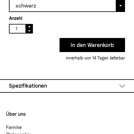
schwarz
Anzahl
innerhalb von 14 Tagen lieferbar
Spezifikationen
Technische Daten
Über uns
Footermenue-
Kaffee Extraktionsmenge: 3 Tassen.
neu
Nicht für Induktionsherde geeignet.
Familie