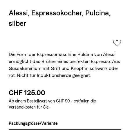
Alessi, Espressokocher, Pulcina,
Die Berner Rösterei
silber
Blasercafé
© 2026 Blasercafé AG
EN
FR
Rösterei Kaffee und Bar
Blaser Trading
Die Form der Espressomaschine Pulcina von Alessi
ermöglicht das Brühen eines perfekten Espresso. Aus
Gussaluminium mit Griff und Knopf in schwarz oder
rot. Nicht für Induktionsherde geeignet.
CHF 125.00
Ab einem Bestellwert von CHF 90.– entfallen die
Versandkosten für Sie.
Packungsgrösse/Variante