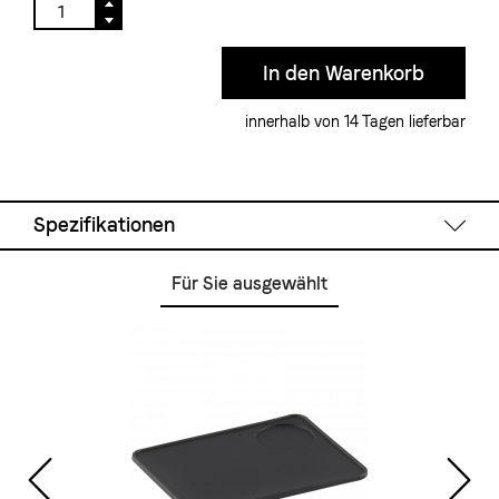
innerhalb von 14 Tagen lieferbar
Spezifikationen
Für Sie ausgewählt
Technische Daten
System:
Zweikreismaschine
Boiler Grösse:
1.5 l
Wassertank:
3 l
Wasserversorgung:
Wassertank
Pumpe:
Vibrationspumpe
Anzeigen analog:
Kessel- und Pumpendruck