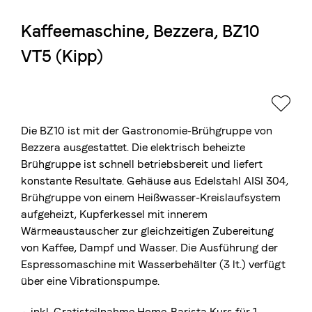
Kaffeemaschine, Bezzera, BZ10
Die Berner Rösterei
VT5 (Kipp)
Blasercafé
© 2026 Blasercafé AG
EN
FR
Rösterei Kaffee und Bar
Blaser Trading
Die BZ10 ist mit der Gastronomie-Brühgruppe von
Bezzera ausgestattet. Die elektrisch beheizte
Brühgruppe ist schnell betriebsbereit und liefert
konstante Resultate. Gehäuse aus Edelstahl AISI 304,
Brühgruppe von einem Heißwasser-Kreislaufsystem
aufgeheizt, Kupferkessel mit innerem
Wärmeaustauscher zur gleichzeitigen Zubereitung
von Kaffee, Dampf und Wasser. Die Ausführung der
Espressomaschine mit Wasserbehälter (3 lt.) verfügt
über eine Vibrationspumpe.
⬩ inkl. Gratisteilnahme
Home-Barista Kurs
für 1