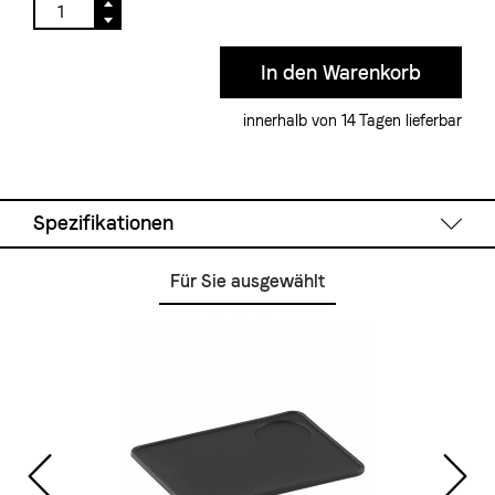
innerhalb von 14 Tagen lieferbar
Spezifikationen
Für Sie ausgewählt
Technische Daten
System:
Zweikreismaschine
Boiler Grösse:
1.5 l
Wassertank:
3 l
Wasserversorgung:
Wassertank
Pumpe:
Vibrationspumpe
Anzeigen analog:
Kessel- und Pumpendruck