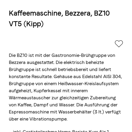
Kaffeemaschine, Bezzera, BZ10
Die Berner Rösterei
VT5 (Kipp)
Blasercafé
© 2026 Blasercafé AG
EN
FR
Rösterei Kaffee und Bar
Blaser Trading
Die BZ10 ist mit der Gastronomie-Brühgruppe von
Bezzera ausgestattet. Die elektrisch beheizte
Brühgruppe ist schnell betriebsbereit und liefert
konstante Resultate. Gehäuse aus Edelstahl AISI 304,
Brühgruppe von einem Heißwasser-Kreislaufsystem
aufgeheizt, Kupferkessel mit innerem
Wärmeaustauscher zur gleichzeitigen Zubereitung
von Kaffee, Dampf und Wasser. Die Ausführung der
Espressomaschine mit Wasserbehälter (3 lt.) verfügt
über eine Vibrationspumpe.
⬩ inkl. Gratisteilnahme
Home-Barista Kurs
für 1