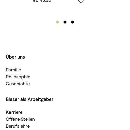
ab 45.30
ab 49
Über uns
Footermenue-
neu
Familie
Philosophie
Geschichte
Blaser als Arbeitgeber
Karriere
Offene Stellen
Berufslehre