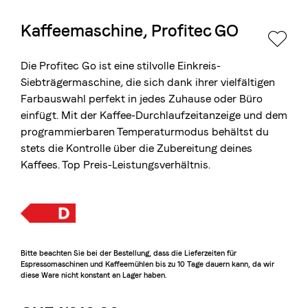
Kaffeemaschine, Profitec GO
Die Berner Rösterei
Blasercafé
© 2026 Blasercafé AG
EN
FR
Die Profitec Go ist eine stilvolle Einkreis-
Rösterei Kaffee und Bar
Siebträgermaschine, die sich dank ihrer vielfältigen
Farbauswahl perfekt in jedes Zuhause oder Büro
Blaser Trading
einfügt. Mit der Kaffee-Durchlaufzeitanzeige und dem
programmierbaren Temperaturmodus behältst du
stets die Kontrolle über die Zubereitung deines
Kaffees. Top Preis-Leistungsverhältnis.
Bitte beachten Sie bei der Bestellung, dass die Lieferzeiten für
Espressomaschinen und Kaffeemühlen bis zu 10 Tage dauern kann, da wir
diese Ware nicht konstant an Lager haben.