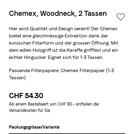
Chemex, Woodneck, 2 Tassen
Die Berner Rösterei
Blasercafé
© 2026 Blasercafé AG
EN
FR
Hier wird Qualität und Design vereint! Der Chemex
Rösterei Kaffee und Bar
bietet eine gleichmässige Extraktion dank der
konischen Filterform und der grossen Öffnung. Mit
Blaser Trading
dem edlen Holzgriff ist die Karaffe grifffest und ein
echter Hingucker. Eignet sich für 1-3 Tassen.
Passende Filterpapiere:
Chemex Filterpapier (1-3
Tassen)
CHF 54.30
Ab einem Bestellwert von CHF 90.– entfallen die
Versandkosten für Sie.
Packungsgrösse/Variante