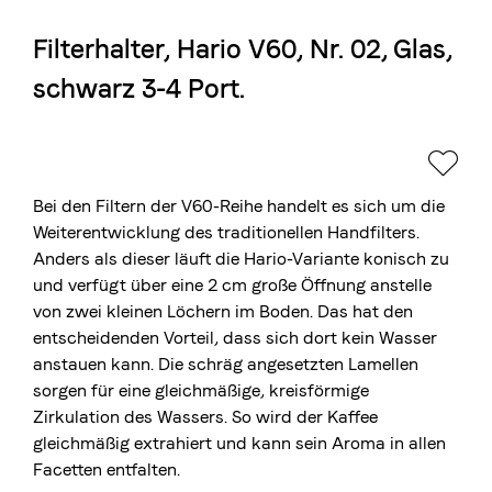
Filterhalter, Hario V60, Nr. 02, Glas,
Die Berner Rösterei
schwarz 3-4 Port.
Blasercafé
© 2026 Blasercafé AG
EN
FR
Rösterei Kaffee und Bar
Blaser Trading
Bei den Filtern der V60-Reihe handelt es sich um die
Weiterentwicklung des traditionellen Handfilters.
Anders als dieser läuft die Hario-Variante konisch zu
und verfügt über eine 2 cm große Öffnung anstelle
von zwei kleinen Löchern im Boden. Das hat den
entscheidenden Vorteil, dass sich dort kein Wasser
anstauen kann. Die schräg angesetzten Lamellen
sorgen für eine gleichmäßige, kreisförmige
Zirkulation des Wassers. So wird der Kaffee
gleichmäßig extrahiert und kann sein Aroma in allen
Facetten entfalten.