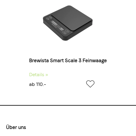
Brewista Smart Scale 3 Feinwaage
Details »
ab 110.–
Über uns
Footermenue-