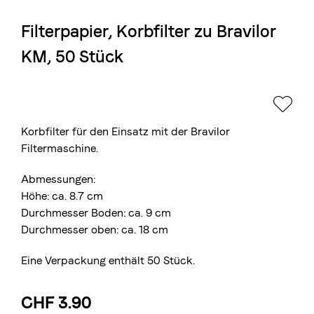
Filterpapier, Korbfilter zu Bravilor
Die Berner Rösterei
KM, 50 Stück
Blasercafé
© 2026 Blasercafé AG
EN
FR
Rösterei Kaffee und Bar
Blaser Trading
Korbfilter für den Einsatz mit der Bravilor
Filtermaschine.
Abmessungen:
Höhe: ca. 8.7 cm
Durchmesser Boden: ca. 9 cm
Durchmesser oben: ca. 18 cm
Eine Verpackung enthält 50 Stück.
CHF 3.90