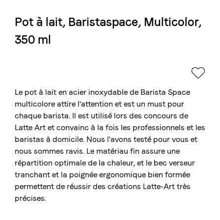
Pot à lait, Baristaspace, Multicolor,
La torréfaction bernoise
350 ml
Blasercafé
© 2026 Blasercafé AG
DE
EN
Rösterei Kaffee und Bar
Blaser Trading
Le pot à lait en acier inoxydable de Barista Space
multicolore attire l'attention et est un must pour
chaque barista. Il est utilisé lors des concours de
Latte Art et convainc à la fois les professionnels et les
baristas à domicile. Nous l'avons testé pour vous et
nous sommes ravis. Le matériau fin assure une
répartition optimale de la chaleur, et le bec verseur
tranchant et la poignée ergonomique bien formée
permettent de réussir des créations Latte-Art très
précises.