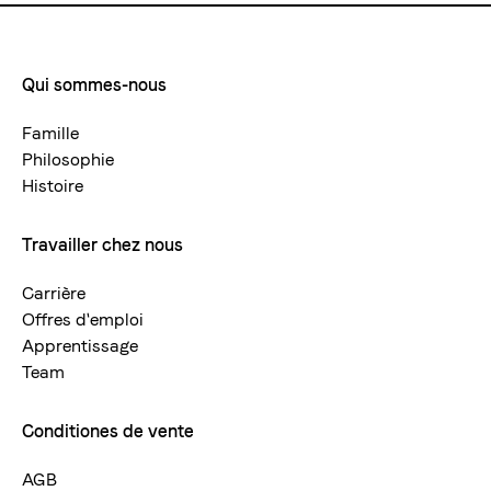
Volume de remplissage:
350 ml
Qui sommes-nous
Footermenue-
Matériau:
acier inoxydab
neu
Couleur:
multicolor
Famille
Hauteur:
83 mm
Philosophie
Histoire
Travailler chez nous
Carrière
Offres d'emploi
Apprentissage
Team
Conditiones de vente
AGB