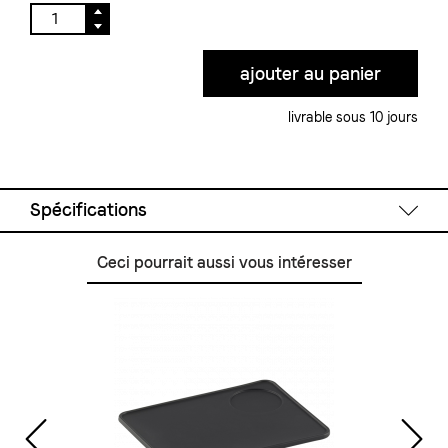
livrable sous 10 jours
Spécifications
Ceci pourrait aussi vous intéresser
Données techniques
Système:
Machine à double circuit
Taille de chauffe-eau:
1.5 l
Réservoir d'eau:
3 l
Alimentation en eau:
Réservoir d'eau
Pompe:
Pompe vibrante
Annonces analogues:
Pression de la chaudière et de