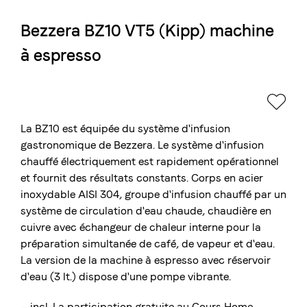
Bezzera BZ10 VT5 (Kipp) machine
La torréfaction bernoise
à espresso
Blasercafé
© 2026 Blasercafé AG
DE
EN
Rösterei Kaffee und Bar
Blaser Trading
La BZ10 est équipée du système d'infusion
gastronomique de Bezzera. Le système d'infusion
chauffé électriquement est rapidement opérationnel
et fournit des résultats constants. Corps en acier
inoxydable AISI 304, groupe d'infusion chauffé par un
système de circulation d'eau chaude, chaudière en
cuivre avec échangeur de chaleur interne pour la
préparation simultanée de café, de vapeur et d'eau.
La version de la machine à espresso avec réservoir
d'eau (3 lt.) dispose d'une pompe vibrante.
⬩ incl. La participation gratuite au
Cours Home-