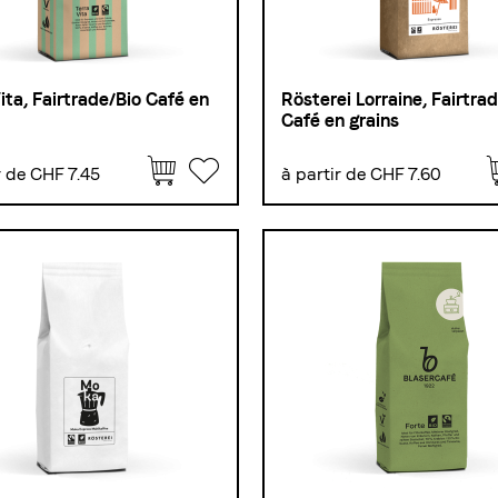
ita, Fairtrade/Bio Café en
Rösterei Lorraine, Fairtra
Café en grains
r de CHF 7.45
à partir de CHF 7.60