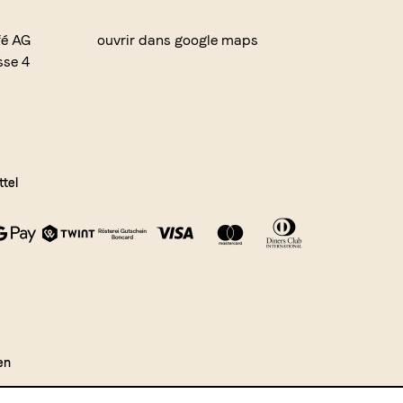
fé AG
ouvrir dans google maps
sse 4
tel
en