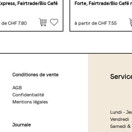
xpress, Fairtrade/Bio Café
Forte, Fairtrade/Bio Café
r de CHF 7.80
à partir de CHF 7.55
Conditiones de vente
Servic
AGB
Confidentialité
Mentions légales
Lundi - Je
Vendredi
Journale
Samedi &