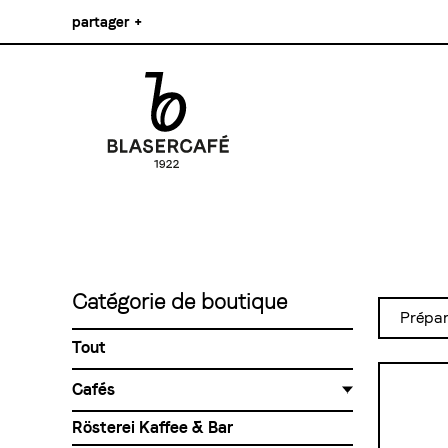
Aller
partager
+
au
contenu
Facebook
principal
Pinterest
Instagram
Main
Linkedin
navigation
Catégorie de boutique
Prépar
Tout
Cafés
Cafés en grains
Rösterei Kaffee & Bar