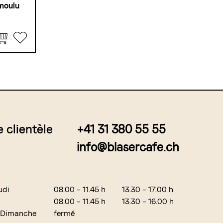
 moulu
e clientèle
+41 31 380 55 55
info@blasercafe.ch
udi
08.00 – 11.45 h
13.30 – 17.00 h
08.00 – 11.45 h
13.30 – 16.00 h
 Dimanche
fermé