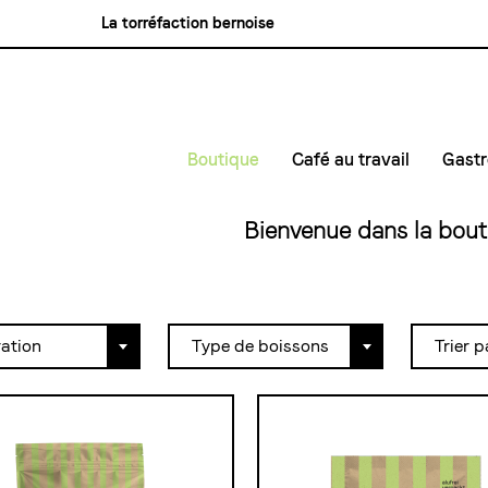
La torréfaction bernoise
Blasercafé
Rösterei Kaffee und Bar
Blaser Trading
Boutique
Café au travail
Gast
Petites entreprises & bure
Café
Bienvenue dans la bout
Moyenne et grande entrep
Nous
Tour
Maté
ation
Type de boissons
Trier p