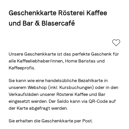
Geschenkkarte Rösterei Kaffee
Die Berner Rösterei
und Bar & Blasercafé
Blasercafé
© 2026 Blasercafé AG
EN
FR
Rösterei Kaffee und Bar
Blaser Trading
Unsere Geschenkkarte ist das perfekte Geschenk für
alle Kaffeeliebhaber/innen, Home Baristas und
Kaffeeprofis.
Sie kann wie eine handelsübliche Bezahlkarte in
unserem Webshop (inkl. Kursbuchungen) oder in den
Verkaufsläden unserer Rösterei Kaffee und Bar
eingesetzt werden. Der Saldo kann via QR-Code auf
der Karte abgefragt werden.
Sie erhalten die Geschenkkarte per Post.