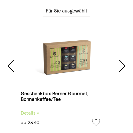
Für Sie ausgewählt
ffee
Geschenkbox Berner Gourmet,
Gesch
Bohnenkaffee/Tee
Bohne
Details »
Detail
ab 23.40
ab 24