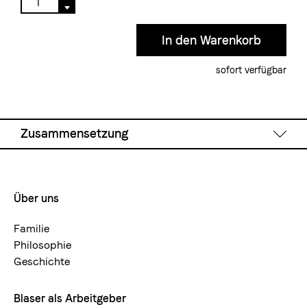
sofort verfügbar
Zusammensetzung
Teepflanzenvarietät: Saemidori, Yabukita, Okumidori
Über uns
Footermenue-
neu
Familie
Philosophie
Geschichte
Blaser als Arbeitgeber