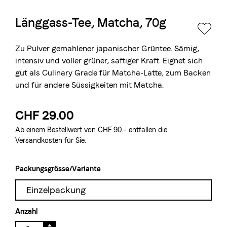
Länggass-Tee, Matcha, 70g
Die Berner Rösterei
Blasercafé
© 2026 Blasercafé AG
EN
FR
Zu Pulver gemahlener japanischer Grüntee. Sämig,
Rösterei Kaffee und Bar
intensiv und voller grüner, saftiger Kraft. Eignet sich
gut als Culinary Grade für Matcha-Latte, zum Backen
Blaser Trading
und für andere Süssigkeiten mit Matcha.
CHF 29.00
Ab einem Bestellwert von CHF 90.– entfallen die
Versandkosten für Sie.
Packungsgrösse/Variante
Einzelpackung
Anzahl