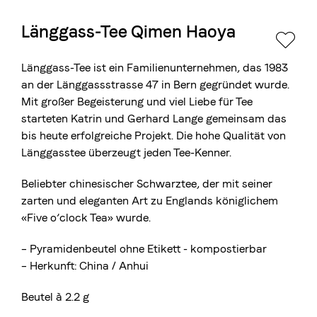
Länggass-Tee Qimen Haoya
Die Berner Rösterei
Blasercafé
© 2026 Blasercafé AG
EN
FR
Länggass-Tee ist ein Familienunternehmen, das 1983
Rösterei Kaffee und Bar
an der Länggassstrasse 47 in Bern gegründet wurde.
Mit großer Begeisterung und viel Liebe für Tee
Blaser Trading
starteten Katrin und Gerhard Lange gemeinsam das
bis heute erfolgreiche Projekt. Die hohe Qualität von
Länggasstee überzeugt jeden Tee-Kenner.
Beliebter chinesischer Schwarztee, der mit seiner
zarten und eleganten Art zu Englands königlichem
«Five o’clock Tea» wurde.
– Pyramidenbeutel ohne Etikett - kompostierbar
–
Herkunft:
China / Anhui
Beutel à 2.2 g