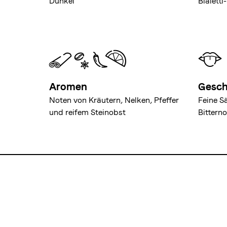
Dunkel
Bialett
Aromen
Gesc
Noten von Kräutern, Nelken, Pfeffer
Feine S
und reifem Steinobst
Bittern