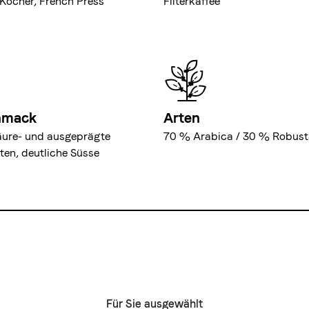
i-Kocher, French Press
Filterkaffee
hmack
Arten
äure- und ausgeprägte
70 % Arabica / 30 % Robust
oten, deutliche Süsse
Für Sie ausgewählt