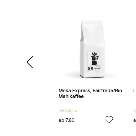
Fairtrade/Bio
Moka Express, Fairtrade/Bio
L
kaffee
Mahlkaffee
 »
Details »
D
ab 7.80
a