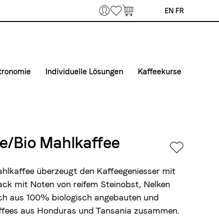
Bookmarks
EN
FR
tronomie
Individuelle Lösungen
Kaffeekurse
 Home Office
fee & Maschinen
Private Label
Kurse
unternehmen
taktiere uns
Airline Catering
Kurslokal
fertouren Gastronomie
Anmelde- und Teilnahmebedingungen
de/Bio Mahlkaffee
tmaterial
ahlkaffee überzeugt den Kaffeegeniesser mit
ck mit Noten von reifem Steinobst, Nelken
sich aus 100% biologisch angebauten und
 Kaffees aus Honduras und Tansania zusammen.