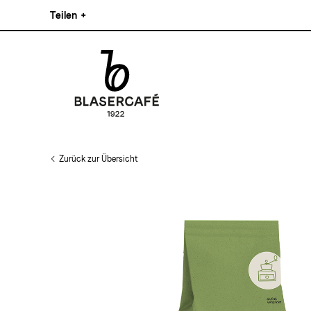
Direkt
Teilen
+
zum
Inhalt
Facebook
Pinterest
Instagram
Main
Linkedin
navigation
Zurück zur Übersicht