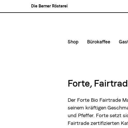
Die Berner Rösterei
Blasercafé
Rösterei Kaffee und Bar
Blaser Trading
Shop
Bürokaffee
Gas
Kleinunternehmen &
Kaf
Mittlere- und Gross
Kon
Lie
Forte, Fairtra
Mie
Der Forte Bio Fairtrade M
seinem kräftigen Geschma
und Pfeffer. Forte setzt 
Fairtrade zertifizierten