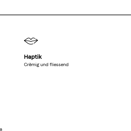
Haptik
Crèmig und fliessend
a