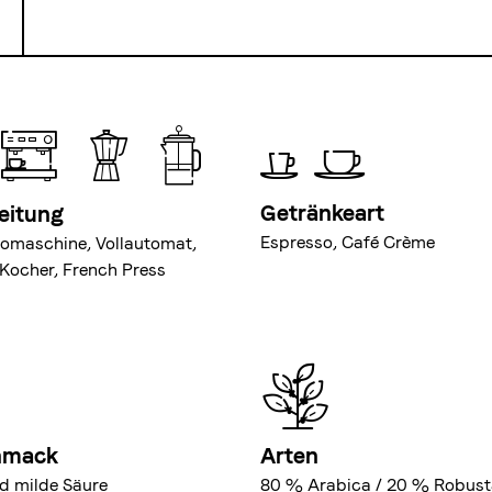
Getränkeart
eitung
Espresso, Café Crème
omaschine, Vollautomat,
i-Kocher, French Press
hmack
Arten
d milde Säure
80 % Arabica / 20 % Robust