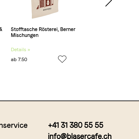
 &
Stofftasche Rösterei, Berner
Geschenkkarte Röster
Mischungen
Kaffee und Bar & Blas
Details »
Details »
ab 7.50
ab 20.–
nservice
+41 31 380 55 55
info@blasercafe.ch