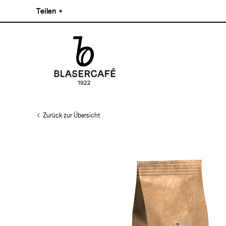
Direkt
Teilen
+
zum
Inhalt
Facebook
Pinterest
Instagram
Main
Linkedin
navigation
Zurück zur Übersicht