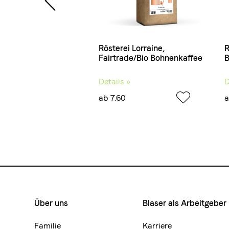
nkkarte Rösterei
Rösterei Lorraine,
R
 und Bar & Blasercafé
Fairtrade/Bio Bohnenkaffee
B
 »
Details »
D
ab 7.60
a
Über uns
Blaser als Arbeitgeber
Footermenue-
neu
Familie
Karriere