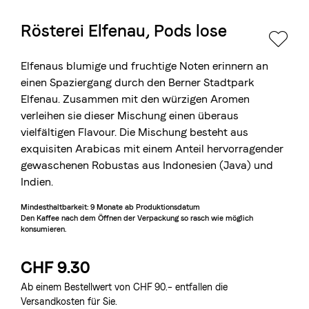
Rösterei Elfenau, Pods lose
Die Berner Rösterei
Blasercafé
© 2026 Blasercafé AG
EN
FR
Elfenaus blumige und fruchtige Noten erinnern an
Rösterei Kaffee und Bar
einen Spaziergang durch den Berner Stadtpark
Elfenau. Zusammen mit den würzigen Aromen
Blaser Trading
verleihen sie dieser Mischung einen überaus
vielfältigen Flavour. Die Mischung besteht aus
exquisiten Arabicas mit einem Anteil hervorragender
gewaschenen Robustas aus Indonesien (Java) und
Indien.
Mindesthaltbarkeit: 9 Monate
ab Produktionsdatum
Den Kaffee nach dem Öffnen der Verpackung so rasch wie möglich
konsumieren.
CHF 9.30
Ab einem Bestellwert von CHF 90.– entfallen die
Versandkosten für Sie.