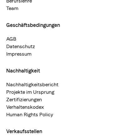
Berufslehre
Arten
Team
75 % Arabica / 25 % Robusta
Geschäftsbedingungen
AGB
Datenschutz
Impressum
Nachhaltigkeit
Nachhaltigkeitsbericht
Projekte im Ursprung
Zertifizierungen
Verhaltenskodex
Human Rights Policy
Verkaufsstellen