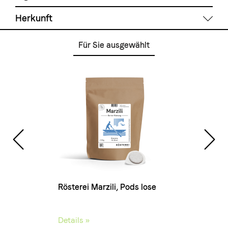
Herkunft
Röstgrad
Für Sie ausgewählt
Dunkel
Brasilien
Kolumbien
Äthiopien
Indien
Zubereitung
Indonesien
E.S.E Podsystem
Getränkeart
Espresso, Café Crème, Cappuccino
hungen
Rösterei Marzili, Pods lose
Röste
Details »
Detail