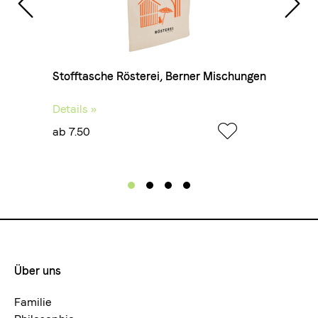
Getränkeart
Espresso, Cappuccino, Latte Macchiato
s lose
Stofftasche Rösterei, Berner Mischungen
Details »
ab 7.50
Haptik
Samtiges Mundgefühl, voller Körper
Aromen
Schokolade, Dörrfeige, Mandel
Über uns
Footermenue-
neu
Familie