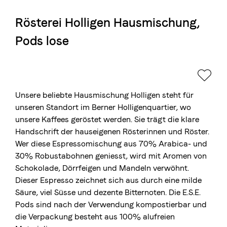
Rösterei Holligen Hausmischung,
Die Berner Rösterei
Pods lose
Blasercafé
© 2026 Blasercafé AG
EN
FR
Rösterei Kaffee und Bar
Blaser Trading
Unsere beliebte Hausmischung Holligen steht für
unseren Standort im Berner Holligenquartier, wo
unsere Kaffees geröstet werden. Sie trägt die klare
Handschrift der hauseigenen Rösterinnen und Röster.
Wer diese Espressomischung aus 70% Arabica- und
30% Robustabohnen geniesst, wird mit Aromen von
Schokolade, Dörrfeigen und Mandeln verwöhnt.
Dieser Espresso zeichnet sich aus durch eine milde
Säure, viel Süsse und dezente Bitternoten. Die E.S.E.
Pods sind nach der Verwendung kompostierbar und
die Verpackung besteht aus 100% alufreien