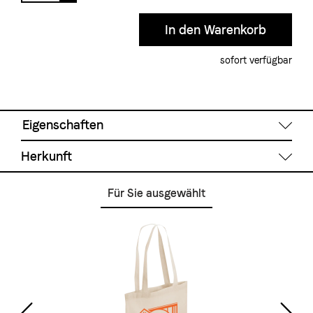
sofort verfügbar
Eigenschaften
Herkunft
Röstgrad
Für Sie ausgewählt
Mittel
Brasilien
Äthiopien
Guatemala
Indien
Zubereitung
E.S.E Podsystem