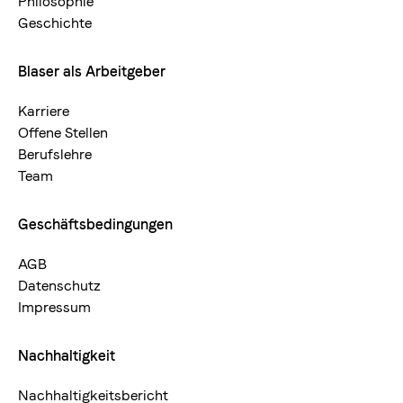
Philosophie
Geschmack
Geschichte
Komplexe und milde Säure, viel Süsse, dezente
Bitternoten
Blaser als Arbeitgeber
Karriere
Offene Stellen
Berufslehre
Arten
Team
80 % Arabica / 20 % Robusta
Geschäftsbedingungen
AGB
Datenschutz
Impressum
Nachhaltigkeit
Nachhaltigkeitsbericht