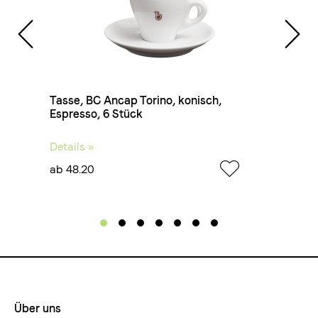
oe
Tasse, BC Ancap Torino, konisch,
Tasse
Espresso, 6 Stück
creme
Details »
Detail
ab 48.20
ab 54
Über uns
Footermenue-