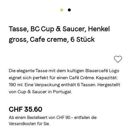
Die Berner Rösterei
Blasercafé
Tasse, BC Cup & Saucer, Henkel
© 2026 Blasercafé AG
EN
FR
Rösterei Kaffee und Bar
gross, Cafe creme, 6 Stück
Blaser Trading
Die elegante Tasse mit dem kultigen Blasercafé Logo
eignet sich perfekt für einen Café Crème. Kapazität:
190 ml. Eine Verpackung enthält 6 Tassen. Hergestellt
von Cup & Saucer in Portugal.
CHF 35.60
Ab einem Bestellwert von CHF 90.– entfallen die
Versandkosten für Sie.