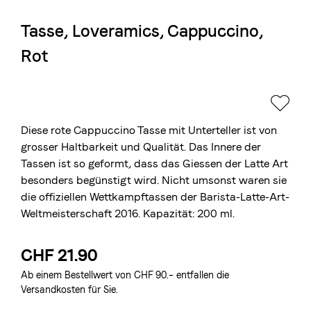
Tasse, Loveramics, Cappuccino,
Die Berner Rösterei
Rot
Blasercafé
© 2026 Blasercafé AG
EN
FR
Rösterei Kaffee und Bar
Blaser Trading
Diese rote Cappuccino Tasse mit Unterteller ist von
grosser Haltbarkeit und Qualität. Das Innere der
Tassen ist so geformt, dass das Giessen der Latte Art
besonders begünstigt wird. Nicht umsonst waren sie
die offiziellen Wettkampftassen der Barista-Latte-Art-
Weltmeisterschaft 2016. Kapazität: 200 ml.
CHF 21.90
Ab einem Bestellwert von CHF 90.– entfallen die
Versandkosten für Sie.