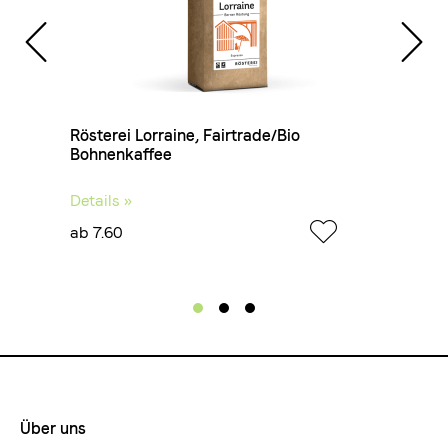
VI
Rösterei Lorraine, Fairtrade/Bio
Terro
Bohnenkaffee
Bohne
Details »
Detail
ab 7.60
ab 12.
Über uns
Footermenue-