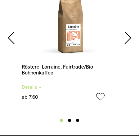
VI
Rösterei Lorraine, Fairtrade/Bio
Terro
Bohnenkaffee
Bohne
Details »
Detail
ab 7.60
ab 12.