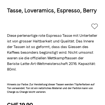
Tasse, Loveramics, Espresso, Berry
Die Berner Rösterei
Blasercafé
© 2026 Blasercafé AG
EN
FR
Rösterei Kaffee und Bar
Blaser Trading
Diese perlenartige rote Espresso Tasse mit Unterteller
ist von grosser Haltbarkeit und Qualität. Das Innere
der Tassen ist so geformt, dass das Giessen des
Kaffees besonders begünstigt wird. Nicht umsonst
waren sie die offiziellen Wettkampftassen der
Barista-Latte-Art-Weltmeisterschaft 2016. Kapazität:
80ml.
Hinweis zur Farbe: Zur Herstellung dieser Tassen werden Töpferfarben auf
Ton verwendet. Ton ist ein natürliches Material und der Farbton kann von
Charge zu Charge leicht varieren.
CHF 19.90