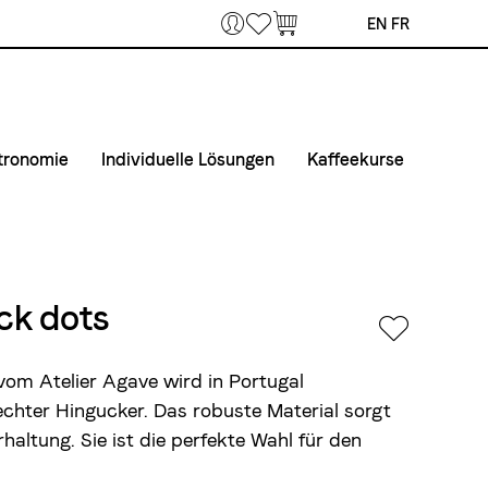
Bookmarks
EN
FR
tronomie
Individuelle Lösungen
Kaffeekurse
 Home Office
fee & Maschinen
Private Label
Kurse
unternehmen
taktiere uns
Airline Catering
Kurslokal
fertouren Gastronomie
Anmelde- und Teilnahmebedingungen
ack dots
tmaterial
 vom
Atelier Agave
wird in Portugal
 echter Hingucker. Das robuste Material sorgt
altung. Sie ist die perfekte Wahl für den