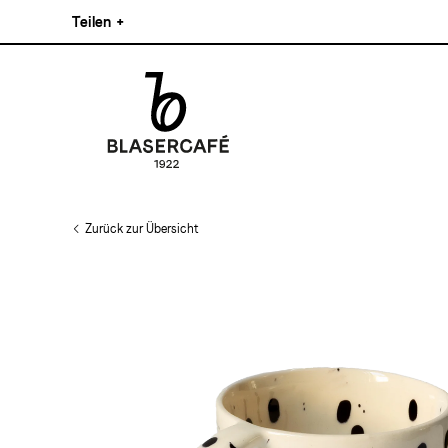
Direkt
Teilen
+
zum
Inhalt
Facebook
Pinterest
Instagram
Main
Linkedin
navigation
Zurück zur Übersicht