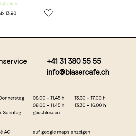
Details »
ab 13.90
nservice
+41 31 380 55 55
info@blasercafe.ch
Donnerstag
08.00 – 11.45 h
13.30 – 17.00 h
08.00 – 11.45 h
13.30 – 16.00 h
& Sonntag
geschlossen
fé AG
auf google maps anzeigen