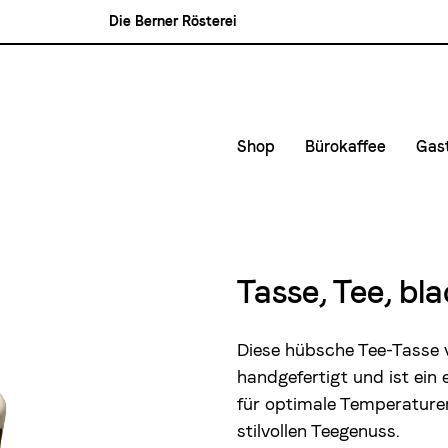
Die Berner Rösterei
Blasercafé
Rösterei Kaffee und Bar
Blaser Trading
Shop
Bürokaffee
Gas
Kleinunternehmen &
Kaf
Mittlere- und Gross
Kon
Lie
Tasse, Tee, bl
Mie
Diese hübsche Tee-Tasse
handgefertigt und ist ein
für optimale Temperaturerh
stilvollen Teegenuss.