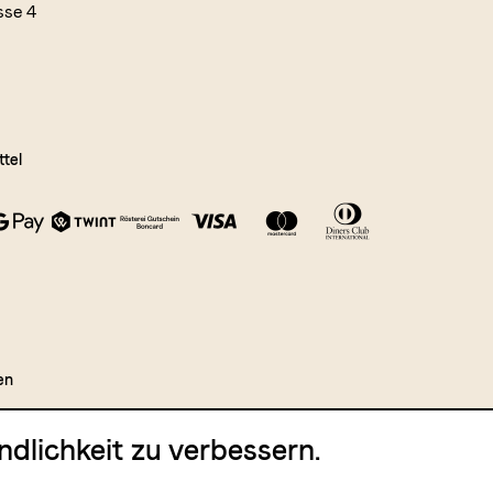
sse 4
tel
en
dlichkeit zu verbessern.