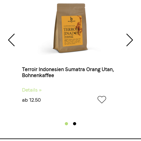
Geschmack
Süss, leicht bitter
Arten
100 % Arabica
Terroir Indonesien Sumatra Orang Utan,
Terroi
Bohnenkaffee
Bohne
Details »
Detail
ab 12.50
ab 9.