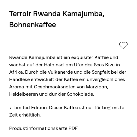
Terroir Rwanda Kamajumba,
Die Berner Rösterei
Bohnenkaffee
Blasercafé
© 2026 Blasercafé AG
EN
FR
Rösterei Kaffee und Bar
Blaser Trading
Rwanda Kamajumba ist ein exquisiter Kaffee und
wächst auf der Halbinsel am Ufer des Sees Kivu in
Afrika. Durch die Vulkanerde und die Sorgfalt bei der
Handlese entwickelt der Kaffee ein unvergleichliches
Aroma mit Geschmacksnoten von Marzipan,
Heidelbeeren und dunkler Schokolade.
⬩ Limited Edition: Dieser Kaffee ist nur für begrenzte
Zeit erhältlich.
Produktinformationskarte PDF