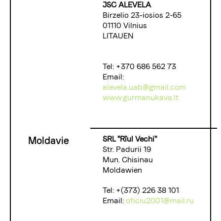
JSC ALEVELA
Birzelio 23-iosios 2-65
01110 Vilnius
LITAUEN
Tel: +370 686 562 73
Email:
alevela.uab@gmail.com
www.gurmanukava.lt
SRL "Rîul Vechi"
Moldavie
Str. Padurii 19
Mun. Chisinau
Moldawien
Tel: +(373) 226 38 101
Email:
oficiu2001@mail.ru