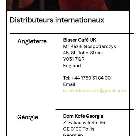
La torréfaction bernoise
Distributeurs internationaux
Blasercafé
© 2026 Blasercafé AG
DE
EN
Rösterei Kaffee und Bar
Blaser Café UK
Angleterre
Blaser Trading
Mr Kazik Gospodarczyk
45, St. John-Street
Y031 7QR
England
Tel: +44 1759 31 84 00
Email:
kazik.blasercafe@gmail.com
Dom Kofe Georgia
Géorgie
Z. Faliashvili Str. 66
GE 0100 Tbilisi
Georgien