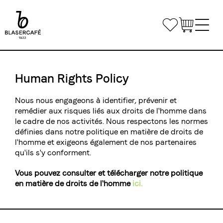
Aller
au
Bookmarks
contenu
principal
Main
Boutique
navigation
Human Rights Policy
Café au travail
Nous nous engageons à identifier, prévenir et
Petites entreprises & bureau à domicile
remédier aux risques liés aux droits de l'homme dans
Gastronomie
le cadre de nos activités. Nous respectons les normes
Moyenne et grande entreprise
définies dans notre politique en matière de droits de
Café & Machines
Solutions personnalisées
l'homme et exigeons également de nos partenaires
Nous contacter
qu'ils s'y conforment.
Label privé
Formation
Tours de livraison gastronomie
Vous pouvez consulter et télécharger notre politique
Catering aérien
en matière de droits de l'homme
Formation café
ici.
Matériel d'événement
Se connecter
Salle de formation
Conditions d'inscription et de participation
partager