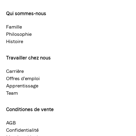
Qui sommes-nous
La torréfaction bernoise
Footermenue-
neu
Blasercafé
Famille
© 2026 Blasercafé AG
DE
EN
Philosophie
Rösterei Kaffee und Bar
Histoire
Blaser Trading
Travailler chez nous
Carrière
Offres d'emploi
Apprentissage
Team
Conditiones de vente
AGB
Confidentialité