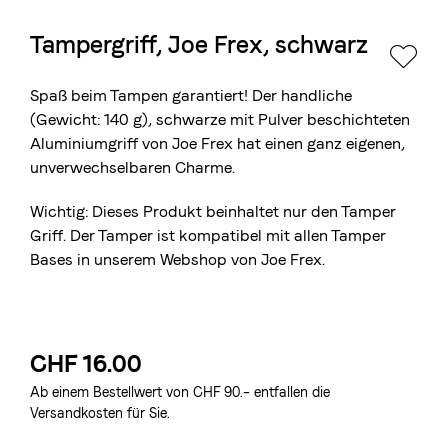
Tampergriff, Joe Frex, schwarz
Die Berner Rösterei
Blasercafé
© 2026 Blasercafé AG
EN
FR
Spaß beim Tampen garantiert! Der handliche
Rösterei Kaffee und Bar
(Gewicht: 140 g), schwarze mit Pulver beschichteten
Aluminiumgriff von Joe Frex hat einen ganz eigenen,
Blaser Trading
unverwechselbaren Charme.
Wichtig: Dieses Produkt beinhaltet nur den Tamper
Griff. Der Tamper ist kompatibel mit allen Tamper
Bases in unserem Webshop von Joe Frex.
CHF 16.00
Ab einem Bestellwert von CHF 90.– entfallen die
Versandkosten für Sie.