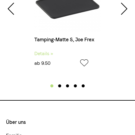
 mm
Tamping-Matte S, Joe Frex
Tamp
Details »
Deta
ab 9.50
ab 1
Über uns
Footermenue-
neu