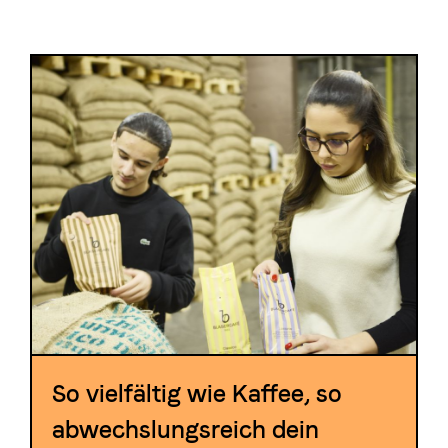
Die Berner Rösterei
Blasercafé
© 2026 Blasercafé AG
EN
FR
Rösterei Kaffee und Bar
Blaser Trading
So vielfältig wie Kaffee, so
abwechslungsreich dein