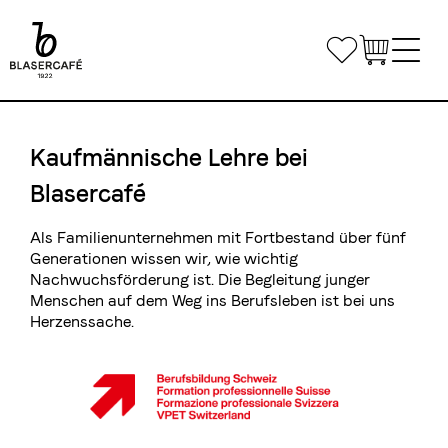
Direkt
zum
Bookmarks
Inhalt
Main
Shop
navigation
Kaufmännische Lehre bei
Bürokaffee
Blasercafé
Kleinunternehmen & Home Office
Gastronomie
Als Familienunternehmen mit Fortbestand über fünf
Mittlere- und Grossunternehmen
Generationen wissen wir, wie wichtig
Kaffee & Maschinen
Nachwuchsförderung ist. Die Begleitung junger
Individuelle Lösungen
Menschen auf dem Weg ins Berufsleben ist bei uns
Kontaktiere uns
Private Label
Herzenssache.
Kaffeekurse
Liefertouren Gastronomie
Airline Catering
Kurse
Mietmaterial
Anmelden
Kurslokal
Anmelde- und Teilnahmebedingungen
Teilen