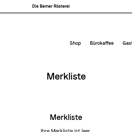
Die Berner Rösterei
Blasercafé
Rösterei Kaffee und Bar
Blaser Trading
Shop
Bürokaffee
Gas
Kleinunternehmen &
Kaf
Mittlere- und Gross
Kon
Merkliste
Lie
Mie
Merkliste
Ihre Merkliste ist leer.