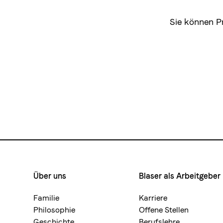
Sie können 
Über uns
Blaser als Arbeitgeber
Footermenue-
neu
Familie
Karriere
Philosophie
Offene Stellen
Geschichte
Berufslehre