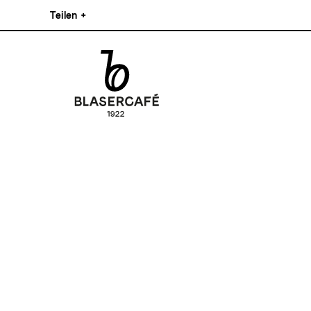
Direkt
Teilen
+
zum
Inhalt
Facebook
Pinterest
Instagram
Main
Linkedin
navigation