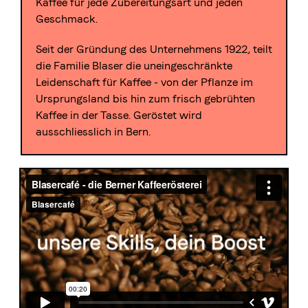
Kaffee für jede Zubereitungsart und jeden
Geschmack.
Seit der Gründung des Unternehmens 1922, teilt
die Familie Blaser die uneingeschränkte
Leidenschaft für Kaffee - von der Pflanze im
Ursprungsland bis hin zum frisch gebrühten
Kaffee in der Tasse. Geröstet wird
ausschliesslich in Bern.