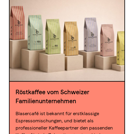
Die Berner Rösterei
Blasercafé
© 2026 Blasercafé AG
EN
FR
Rösterei Kaffee und Bar
Blaser Trading
Röstkaffee vom Schweizer
Familienunternehmen
Blasercafé ist bekannt für erstklassige
Espressomischungen, und bietet als
professioneller Kaffeepartner den passenden