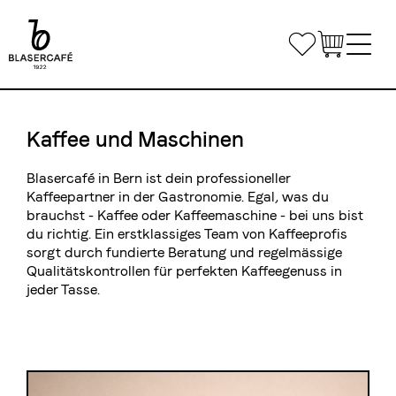
Direkt
zum
Bookmarks
Inhalt
Main
Shop
navigation
Kaffee und Maschinen
Bürokaffee
Blasercafé in Bern ist dein professioneller
Kleinunternehmen & Home Office
Kaffeepartner in der Gastronomie. Egal, was du
Gastronomie
brauchst - Kaffee oder Kaffeemaschine - bei uns bist
Mittlere- und Grossunternehmen
du richtig. Ein erstklassiges Team von Kaffeeprofis
Kaffee & Maschinen
Individuelle Lösungen
sorgt durch fundierte Beratung und regelmässige
Kontaktiere uns
Qualitätskontrollen für perfekten Kaffeegenuss in
Private Label
jeder Tasse.
Kaffeekurse
Liefertouren Gastronomie
Airline Catering
Kurse
Mietmaterial
Anmelden
Kurslokal
Anmelde- und Teilnahmebedingungen
Teilen