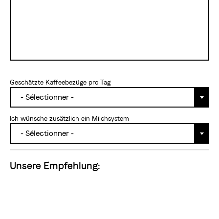
Geschätzte Kaffeebezüge pro Tag
- Sélectionner -
Milchlösung
Ich wünsche zusätzlich ein Milchsystem
- Sélectionner -
leere
Unsere Empfehlung:
leer_04
leer_03