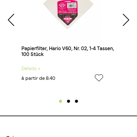
Papierfilter, Hario V60, Nr. 02, 1-4 Tassen,
Hari
100 Stück
Details »
Detai
à partir de 8.40
à pa