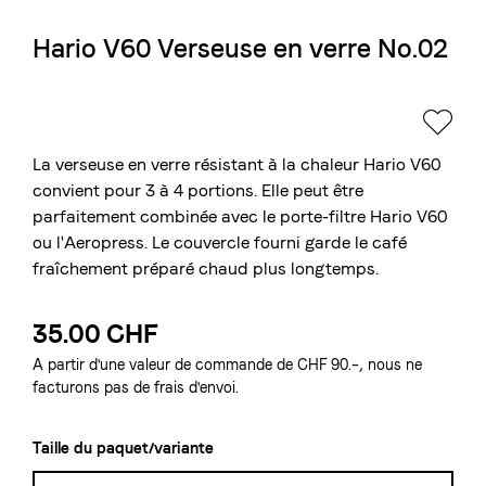
Hario V60 Verseuse en verre No.02
La torréfaction bernoise
Blasercafé
© 2026 Blasercafé AG
DE
EN
Rösterei Kaffee und Bar
Blaser Trading
La verseuse en verre résistant à la chaleur Hario V60
convient pour 3 à 4 portions. Elle peut être
parfaitement combinée avec le porte-filtre Hario V60
ou l'Aeropress. Le couvercle fourni garde le café
fraîchement préparé chaud plus longtemps.
35.00 CHF
A partir d'une valeur de commande de CHF 90.–, nous ne
facturons pas de frais d'envoi.
Taille du paquet/variante