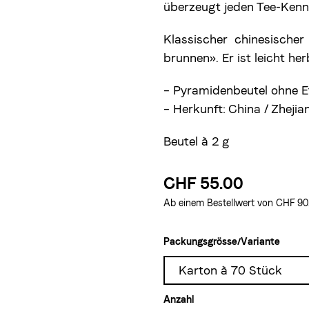
überzeugt jeden Tee-Kenn
Klassischer chinesische
brunnen». Er ist leicht h
– Pyramidenbeutel ohne Et
–
Herkunft:
China / Zhejia
Beutel à 2 g
CHF 55.00
Ab einem Bestellwert von CHF 90.–
Packungsgrösse/Variante
Karton à 70 Stück
Anzahl