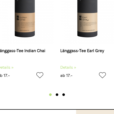
änggass-Tee Indian Chai
Länggass-Tee Earl Grey
etails »
Details »
b 17.–
ab 17.–