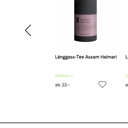
ss-Tee Ginger Lemon
Länggass-Tee Assam Halmari
L
 »
Details »
D
ab 22.–
a