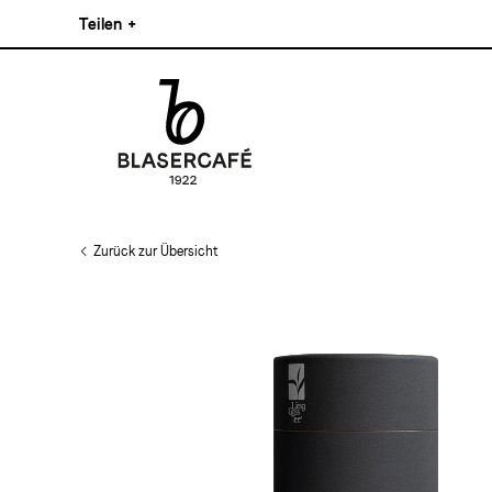
Direkt
Teilen
+
zum
Inhalt
Facebook
Pinterest
Instagram
Main
Linkedin
navigation
Zurück zur Übersicht