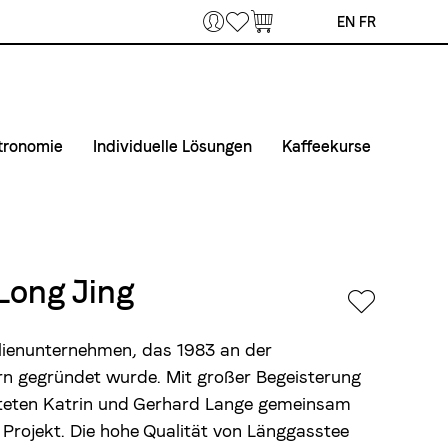
Bookmarks
EN
FR
tronomie
Individuelle Lösungen
Kaffeekurse
 Home Office
fee & Maschinen
Private Label
Kurse
unternehmen
taktiere uns
Airline Catering
Kurslokal
fertouren Gastronomie
Anmelde- und Teilnahmebedingungen
Long Jing
tmaterial
ilienunternehmen, das 1983 an der
rn gegründet wurde. Mit großer Begeisterung
arteten Katrin und Gerhard Lange gemeinsam
 Projekt. Die hohe Qualität von Länggasstee