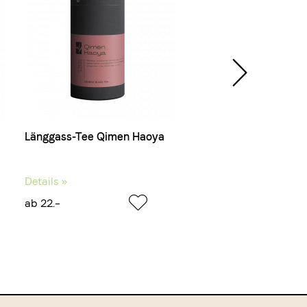
Länggass-Tee Qimen Haoya
Länggass-Tee Vervein
Details »
Details »
ab 22.–
ab 17.–