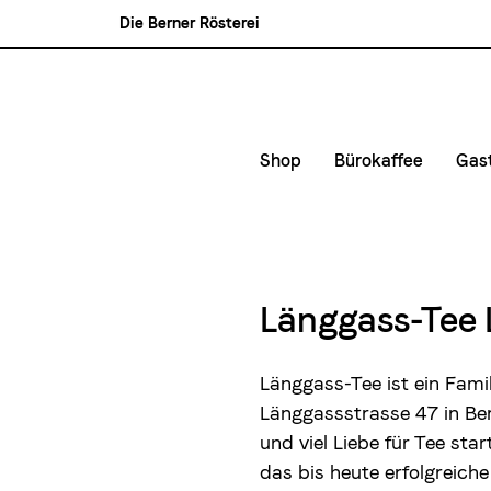
Die Berner Rösterei
Blasercafé
Rösterei Kaffee und Bar
Blaser Trading
Shop
Bürokaffee
Gas
Kleinunternehmen &
Kaf
Mittlere- und Gross
Kon
Lie
Länggass-Tee 
Mie
Länggass-Tee ist ein Fam
Länggassstrasse 47 in Be
und viel Liebe für Tee st
das bis heute erfolgreiche