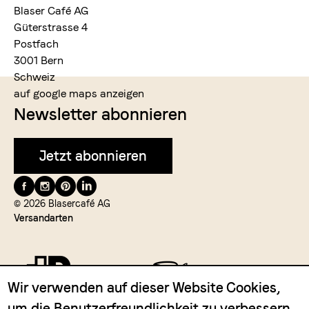
Blaser Café AG
Güterstrasse 4
Postfach
3001 Bern
Schweiz
auf google maps anzeigen
Newsletter abonnieren
Jetzt abonnieren
Folge
uns
© 2026 Blasercafé AG
Versandarten
auf
Wir verwenden auf dieser Website Cookies,
um die Benutzerfreundlichkeit zu verbessern.