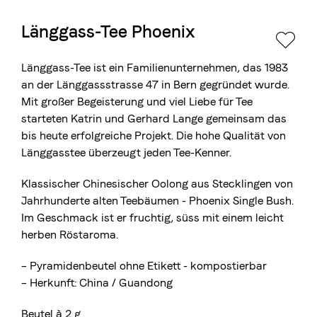
Länggass-Tee Phoenix
Die Berner Rösterei
Blasercafé
© 2026 Blasercafé AG
EN
FR
Länggass-Tee ist ein Familienunternehmen, das 1983
Rösterei Kaffee und Bar
an der Länggassstrasse 47 in Bern gegründet wurde.
Mit großer Begeisterung und viel Liebe für Tee
Blaser Trading
starteten Katrin und Gerhard Lange gemeinsam das
bis heute erfolgreiche Projekt. Die hohe Qualität von
Länggasstee überzeugt jeden Tee-Kenner.
Klassischer Chinesischer Oolong aus Stecklingen von
Jahrhunderte alten Teebäumen - Phoenix Single Bush.
Im Geschmack ist er fruchtig, süss mit einem leicht
herben Röstaroma.
– Pyramidenbeutel ohne Etikett - kompostierbar
– Herkunft: China / Guandong
Beutel à 2 g