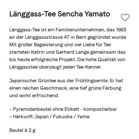
Länggass-Tee Sencha Yamato
Die Berner Rösterei
Blasercafé
© 2026 Blasercafé AG
EN
FR
Länggass-Tee ist ein Familienunternehmen, das 1983
Rösterei Kaffee und Bar
an der Länggassstrasse 47 in Bern gegründet wurde.
Mit großer Begeisterung und viel Liebe für Tee
Blaser Trading
starteten Katrin und Gerhard Lange gemeinsam das
bis heute erfolgreiche Projekt. Die hohe Qualität von
Länggasstee überzeugt jeden Tee-Kenner.
Japanischer Grüntee aus der Frühlingsernte. Er hat
einen reichen Geschmack, eine tief grüne Färbung
und wirkt erfrischend.
– Pyramidenbeutel ohne Etikett - kompostierbar
–
Herkunft:
Japan / Fukuoka / Yame
Beutel à 2 g