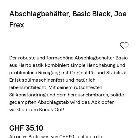
Abschlagbehälter, Basic Black, Joe
Die Berner Rösterei
Frex
Blasercafé
© 2026 Blasercafé AG
EN
FR
Rösterei Kaffee und Bar
Blaser Trading
Der robuste und formschöne Abschlagbehälter Basic
aus Hartplastik kombiniert simple Handhabung und
problemlose Reinigung mit Originalität und Stabilität.
Er ist spülmaschinenfest und natürlich
lebensmittelecht. Mit seinem rutschfesten
Silikonstandring und dem herausnehmbaren, solide
gedämpften Abschlagstab wird das Abklopfen
wirklich zum Knock Out!
CHF 35.10
Ab einem Bestellwert von CHF 90.– entfallen die