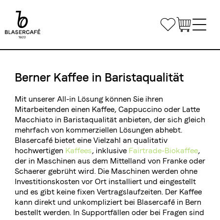
Direkt
zum
Bookmarks
Inhalt
Main
Shop
navigation
Berner Kaffee in Baristaqualität
Bürokaffee
Mit unserer All-in Lösung können Sie ihren
Kleinunternehmen & Home Office
Mitarbeitenden einen Kaffee, Cappuccino oder Latte
Gastronomie
Macchiato in Baristaqualität anbieten, der sich gleich
Mittlere- und Grossunternehmen
mehrfach von kommerziellen Lösungen abhebt.
Kaffee & Maschinen
Individuelle Lösungen
Blasercafé bietet eine Vielzahl an qualitativ
Kontaktiere uns
hochwertigen
Kaffees
, inklusive
Fairtrade-Biokaffee
,
Private Label
der in Maschinen aus dem Mittelland von Franke oder
Kaffeekurse
Liefertouren Gastronomie
Schaerer gebrüht wird. Die Maschinen werden ohne
Airline Catering
Kurse
Investitionskosten vor Ort installiert und eingestellt
Mietmaterial
Anmelden
und es gibt keine fixen Vertragslaufzeiten. Der Kaffee
Kurslokal
kann direkt und unkompliziert bei Blasercafé in Bern
bestellt werden. In Supportfällen oder bei Fragen sind
Anmelde- und Teilnahmebedingungen
Teilen