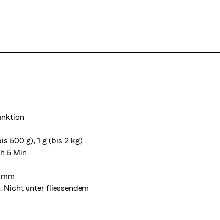
unktion
bis 500 g), 1 g (bis 2 kg)
h 5 Min.
0 mm
. Nicht unter fliessendem