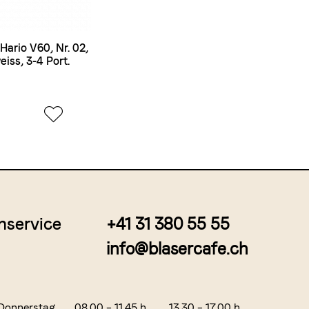
 Hario V60, Nr. 02,
eiss, 3-4 Port.
nservice
+41 31 380 55 55
info@blasercafe.ch
Donnerstag
08.00 – 11.45 h
13.30 – 17.00 h