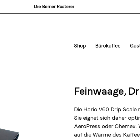
Die Berner Rösterei
Blasercafé
Rösterei Kaffee und Bar
Blaser Trading
Shop
Bürokaffee
Gas
Kleinunternehmen &
Kaf
Mittlere- und Gross
Kon
Lie
Feinwaage, Dri
Mie
Die Hario V60 Drip Scale m
Sie eignet sich daher opti
AeroPress oder Chemex. 
auf die Wärme des Kaffees