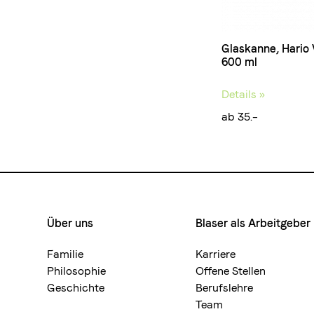
Glaskanne, Hario 
600 ml
Details »
ab 35.–
Über uns
Blaser als Arbeitgeber
Footermenue-
neu
Familie
Karriere
Philosophie
Offene Stellen
Geschichte
Berufslehre
Team