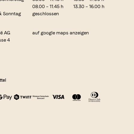
08.00 – 11.45 h
13.30 – 16.00 h
& Sonntag
geschlossen
fé AG
auf google maps anzeigen
sse 4
tel