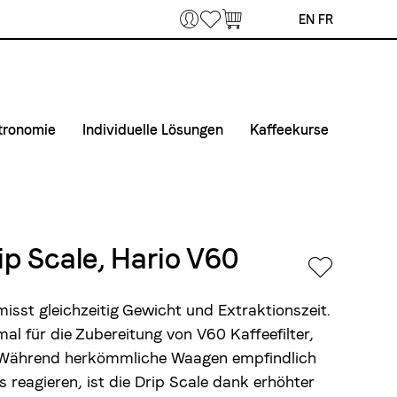
Bookmarks
EN
FR
tronomie
Individuelle Lösungen
Kaffeekurse
 Home Office
fee & Maschinen
Private Label
Kurse
unternehmen
taktiere uns
Airline Catering
Kurslokal
fertouren Gastronomie
Anmelde- und Teilnahmebedingungen
p Scale, Hario V60
tmaterial
isst gleichzeitig Gewicht und Extraktionszeit.
mal für die Zubereitung von V60 Kaffeefilter,
Während herkömmliche Waagen empfindlich
 reagieren, ist die Drip Scale dank erhöhter