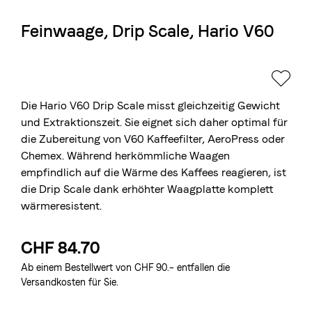
Feinwaage, Drip Scale, Hario V60
Die Berner Rösterei
Blasercafé
© 2026 Blasercafé AG
EN
FR
Rösterei Kaffee und Bar
Blaser Trading
Die Hario V60 Drip Scale misst gleichzeitig Gewicht
und Extraktionszeit. Sie eignet sich daher optimal für
die Zubereitung von V60 Kaffeefilter, AeroPress oder
Chemex. Während herkömmliche Waagen
empfindlich auf die Wärme des Kaffees reagieren, ist
die Drip Scale dank erhöhter Waagplatte komplett
wärmeresistent.
CHF 84.70
Ab einem Bestellwert von CHF 90.– entfallen die
Versandkosten für Sie.