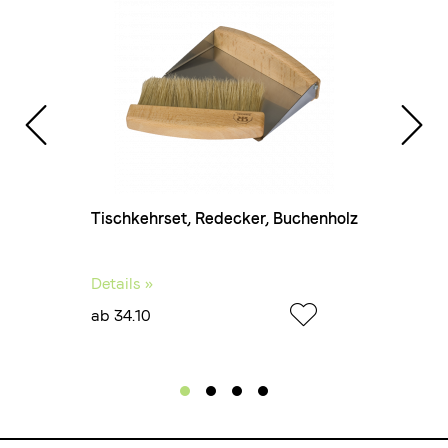
Farbe:
weiss
Höhe:
110 mm
 Frex,
Tischkehrset, Redecker, Buchenholz
Ka
Details »
De
ab 34.10
ab