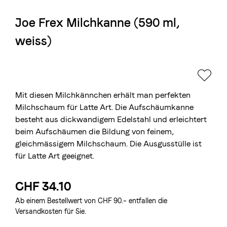
Joe Frex Milchkanne (590 ml,
Die Berner Rösterei
weiss)
Blasercafé
© 2026 Blasercafé AG
EN
FR
Rösterei Kaffee und Bar
Blaser Trading
Mit diesen Milchkännchen erhält man perfekten
Milchschaum für Latte Art. Die Aufschäumkanne
besteht aus dickwandigem Edelstahl und erleichtert
beim Aufschäumen die Bildung von feinem,
gleichmässigem Milchschaum. Die Ausgusstülle ist
für Latte Art geeignet.
CHF 34.10
Ab einem Bestellwert von CHF 90.– entfallen die
Versandkosten für Sie.