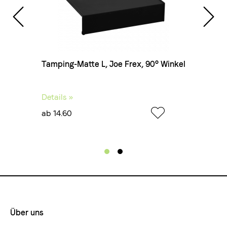
Frex,
Tamping-Matte L, Joe Frex, 90° Winkel
Kännc
chrom
Details »
Detail
ab 14.60
ab 6.
Über uns
Footermenue-