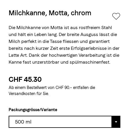
Milchkanne, Motta, chrom
Die Berner Rösterei
Blasercafé
© 2026 Blasercafé AG
EN
FR
Die Milchkanne von Motta ist aus rostfreiem Stahl
Rösterei Kaffee und Bar
und hält ein Leben lang. Der breite Ausguss lässt die
Milch perfekt in die Tasse fliessen und garantiert
Blaser Trading
bereits nach kurzer Zeit erste Erfolgserlebnisse in der
Latte Art. Dank der hochwertigen Verarbeitung ist die
Kanne fast unzerstörbar und spülmaschinenfest.
CHF 45.30
Ab einem Bestellwert von CHF 90.– entfallen die
Versandkosten für Sie.
Packungsgrösse/Variante
500 ml