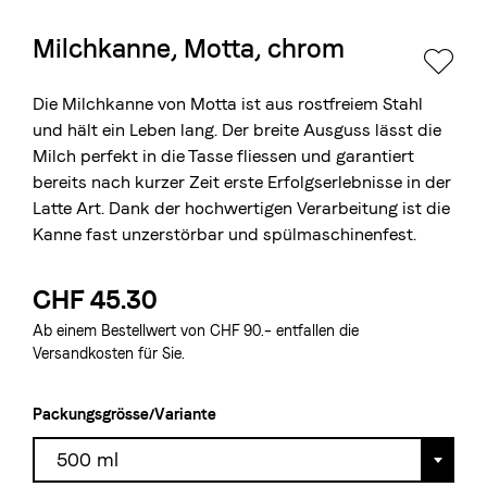
Milchkanne, Motta, chrom
Die Berner Rösterei
Blasercafé
© 2026 Blasercafé AG
EN
FR
Die Milchkanne von Motta ist aus rostfreiem Stahl
Rösterei Kaffee und Bar
und hält ein Leben lang. Der breite Ausguss lässt die
Milch perfekt in die Tasse fliessen und garantiert
Blaser Trading
bereits nach kurzer Zeit erste Erfolgserlebnisse in der
Latte Art. Dank der hochwertigen Verarbeitung ist die
Kanne fast unzerstörbar und spülmaschinenfest.
CHF 45.30
Ab einem Bestellwert von CHF 90.– entfallen die
Versandkosten für Sie.
Packungsgrösse/Variante
500 ml