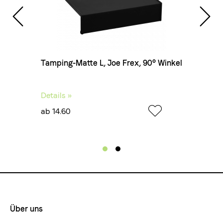
Frex,
Tamping-Matte L, Joe Frex, 90° Winkel
Kännc
chrom
Details »
Detail
ab 14.60
ab 6.
Über uns
Footermenue-