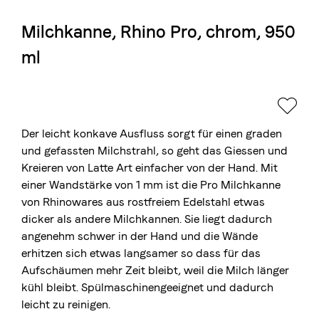
Milchkanne, Rhino Pro, chrom, 950
Die Berner Rösterei
ml
Blasercafé
© 2026 Blasercafé AG
EN
FR
Rösterei Kaffee und Bar
Blaser Trading
Der leicht konkave Ausfluss sorgt für einen graden
und gefassten Milchstrahl, so geht das Giessen und
Kreieren von Latte Art einfacher von der Hand. Mit
einer Wandstärke von 1 mm ist die Pro Milchkanne
von Rhinowares aus rostfreiem Edelstahl etwas
dicker als andere Milchkannen. Sie liegt dadurch
angenehm schwer in der Hand und die Wände
erhitzen sich etwas langsamer so dass für das
Aufschäumen mehr Zeit bleibt, weil die Milch länger
kühl bleibt. Spülmaschinengeeignet und dadurch
leicht zu reinigen.