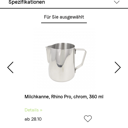
Spezifikationen
Für Sie ausgewählt
Technische Daten
Füllmenge:
950 ml
Material:
Edelstahl, spülmaschinenfest
Farbe:
Chrom
0 ml
Milchkanne, Rhino Pro, chrom, 360 ml
Mil
Details »
Deta
ab 28.10
ab 