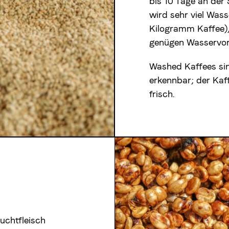
bis 10 Tage an der
wird sehr viel Wass
Kilogramm Kaffee),
genügen Wasservo
Washed Kaffees si
erkennbar; der Ka
frisch.
uchtfleisch