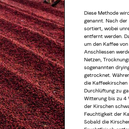
Diese Methode wir
genannt. Nach der 
sortiert, wobei unr
entfernt werden. D
um den Kaffee von 
Anschliessen werde
Netzen, Trocknungs
sogenannten dryin
getrocknet. Währ
die Kaffeekirschen
Durchlüftung zu ga
Witterung bis zu 4
der Kirschen schwa
Feuchtigkeit der K
Sobald die Kirsche