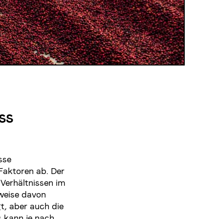
ss
sse
Faktoren ab. Der
Verhältnissen im
weise davon
t, aber auch die
s kann je nach