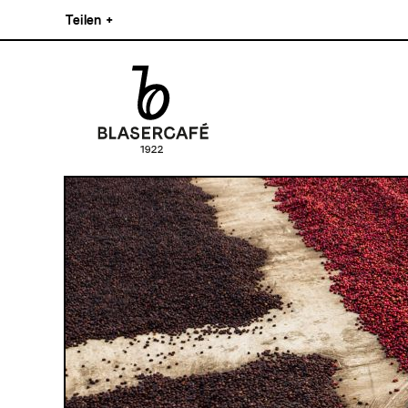
Direkt
Teilen
+
zum
Inhalt
Facebook
Pinterest
Instagram
Main
Linkedin
navigation