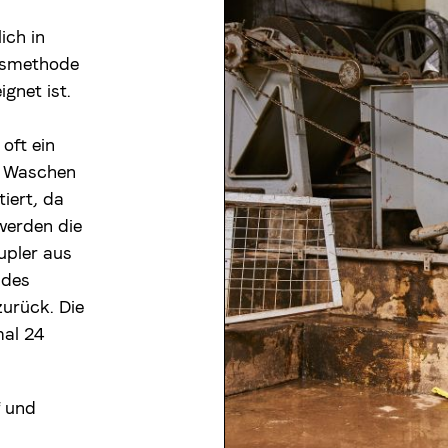
ich in
ngsmethode
gnet ist.
oft ein
im Waschen
iert, da
werden die
upler aus
 des
zurück. Die
al 24
f und