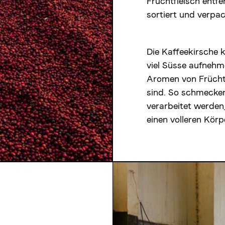
Fruchtfleisch entf
sortiert und verpac
Die Kaffeekirsche
viel Süsse aufnehme
Aromen von Frücht
sind. So schmecken
verarbeitet werden
einen volleren Körp