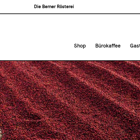
Die Berner Rösterei
Blasercafé
Rösterei Kaffee und Bar
Blaser Trading
Shop
Bürokaffee
Gas
Kleinunternehmen &
Kaf
Mittlere- und Gross
Kon
Lie
Mie