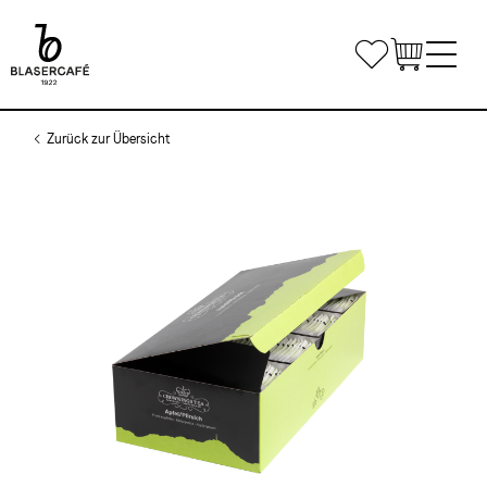
Direkt
zum
Bookmarks
Inhalt
Main
Shop
Zurück zur Übersicht
navigation
Bürokaffee
Kleinunternehmen & Home Office
Gastronomie
Mittlere- und Grossunternehmen
Kaffee & Maschinen
Individuelle Lösungen
Kontaktiere uns
Private Label
Kaffeekurse
Liefertouren Gastronomie
Airline Catering
Kurse
Mietmaterial
Anmelden
Kurslokal
Anmelde- und Teilnahmebedingungen
Teilen