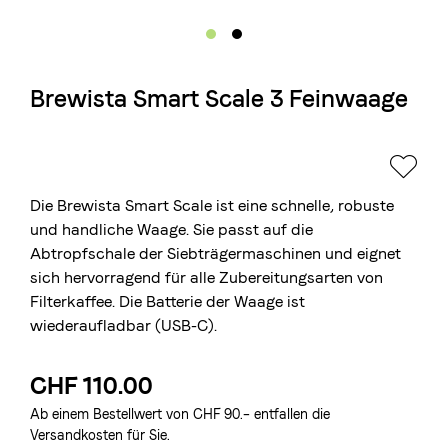
Die Berner Rösterei
Blasercafé
Brewista Smart Scale 3 Feinwaage
© 2026 Blasercafé AG
EN
FR
Rösterei Kaffee und Bar
Blaser Trading
Die Brewista Smart Scale ist eine schnelle, robuste
und handliche Waage. Sie passt auf die
Abtropfschale der Siebträgermaschinen und eignet
sich hervorragend für alle Zubereitungsarten von
Filterkaffee. Die Batterie der Waage ist
wiederaufladbar (USB-C).
CHF 110.00
Ab einem Bestellwert von CHF 90.– entfallen die
Versandkosten für Sie.