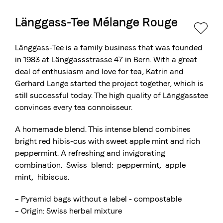
Länggass-Tee Mélange Rouge
La torréfaction bernoise
Blasercafé
© 2026 Blasercafé AG
DE
EN
Länggass-Tee is a family business that was founded
Rösterei Kaffee und Bar
in 1983 at Länggassstrasse 47 in Bern. With a great
deal of enthusiasm and love for tea, Katrin and
Blaser Trading
Gerhard Lange started the project together, which is
still successful today. The high quality of Länggasstee
convinces every tea connoisseur.
A homemade blend. This intense blend combines
bright red hibis-cus with sweet apple mint and rich
peppermint. A refreshing and invigorating
combination. Swiss blend: peppermint, apple
mint, hibiscus.
– Pyramid bags without a label - compostable
– Origin: Swiss herbal mixture